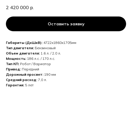
2 420 000
р.
Оставить заявку
Габариты (ДхШхВ):
4722х1860х1705мм
Тип двигателя:
Бензиновый
Объем двигателя:
1.6 л. / 2.0 л.
Мощность:
186 л.с. / 170 л.с.
Тип КП:
Робот /
Вариатор
Привод:
Передний
Дорожный просвет:
190 мм
Средний расход:
7,0 л.
Гарантия:
5 лет